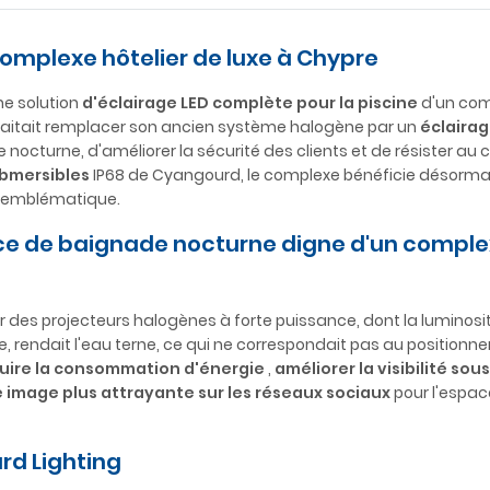
 complexe hôtelier de luxe à Chypre
ne solution
d'éclairage LED complète pour la piscine
d'un com
ouhaitait remplacer son ancien système halogène par un
éclairag
octurne, d'améliorer la sécurité des clients et de résister au 
bmersibles
IP68 de Cyangourd, le complexe bénéficie désorma
n emblématique.
nce de baignade nocturne digne d'un compl
ar des projecteurs halogènes à forte puissance, dont la luminosit
de, rendait l'eau terne, ce qui ne correspondait pas au position
uire la consommation d'énergie
,
améliorer la visibilité so
image plus attrayante sur les réseaux sociaux
pour l'espac
rd Lighting