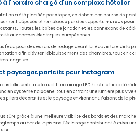
té à l'horaire chargé d'un complexe hôtelier
allation a été planifiée par étapes, en dehors des heures de poin
neusement déposés et remplacés par des supports
muraux pour 
tants. Toutes les boîtes de jonction et les connexions de câbl
ormité aux normes électriques européennes.
s l'eau pour des essais de rodage avant la réouverture de la pi
ientation afin d'éviter l'éblouissement des chambres, tout en c
îtres-nageurs.
e et paysages parfaits pour Instagram
ristallin uniforme la nuit. L'
éclairage LED
haute efficacité rédu
ncien système halogène, tout en offrant une lumière plus vive e
es piliers décoratifs et le paysage environnant, faisant de la pis
us sûre grâce à une meilleure visibilité des bords et des marche
longtemps au bar de la piscine, l'éclairage contribuant à créer un
euse.