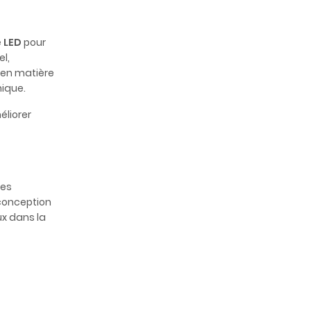
 LED
pour
l,
 en matière
nique.
liorer
des
 conception
ux dans la