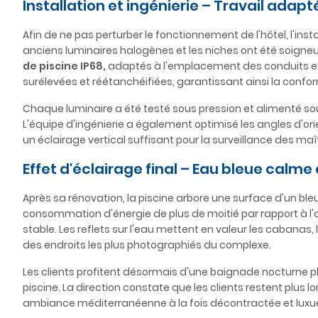
Installation et ingénierie – Travail adap
Afin de ne pas perturber le fonctionnement de l'hôtel, l'inst
anciens luminaires halogènes et les niches ont été soig
de piscine IP68,
adaptés à l'emplacement des conduits exis
surélevées et réétanchéifiées, garantissant ainsi la conf
Chaque luminaire a été testé sous pression et alimenté sou
L'équipe d'ingénierie a également optimisé les angles d'or
un éclairage vertical suffisant pour la surveillance des ma
Effet d'éclairage final – Eau bleue calm
Après sa rénovation, la piscine arbore une surface d'un bleu c
consommation d'énergie de plus de moitié par rapport à l'a
stable. Les reflets sur l'eau mettent en valeur les cabanas, l
des endroits les plus photographiés du complexe.
Les clients profitent désormais d'une baignade nocturne pl
piscine. La direction constate que les clients restent plus 
ambiance méditerranéenne à la fois décontractée et luxu