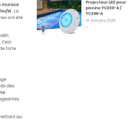
Projecteur LED pour
s muraux
piscine YC230-A /
 lm/W
. La
YC295-A
ones ont été
31 January 2026
...
salin,
. Ceci
de forte
nage
rds des
ne
angeantes
rmettant au