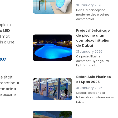
31 January 2026
Dans la conception
moderne des piscines
commercial...
plexe
e LED
Projet d'éclairage
de piscine d'un
climat
complexe hôtelier
is d'une
de Dubaï
31 January 2026
Ce projet illustre
exe
comment Cyangourd
Lighting a ai...
Salon Asie Piscines
é était
et Spas 2025
nement haut
31 January 2026
us-marine
Spécialisée dans la
e piscine
fabrication de luminaires
LED ...