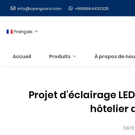
info@cyangourd.com
+8618664432325
Français
Accueil
Produits
À propos de no
Projet d'éclairage LE
hôtelier 
DATE