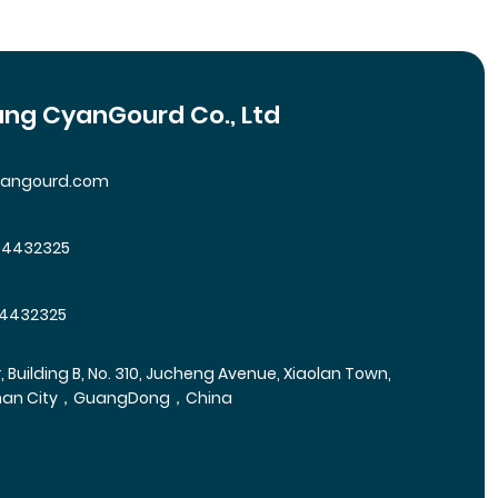
ng CyanGourd Co., Ltd
yangourd.com
64432325
4432325
r, Building B, No. 310, Jucheng Avenue, Xiaolan Town,
han City，GuangDong，China