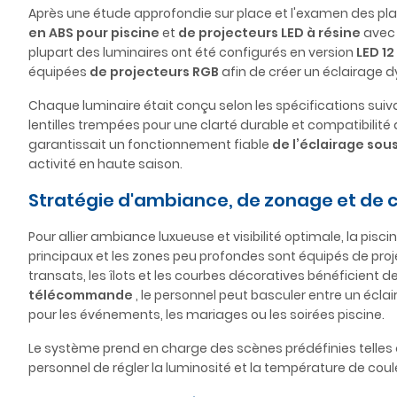
Après une étude approfondie sur place et l'examen des
en ABS pour piscine
et
de projecteurs LED à résine
avec
plupart des luminaires ont été configurés en version
LED 12
équipées
de projecteurs RGB
afin de créer un éclairage 
Chaque luminaire était conçu selon les spécifications suiv
lentilles trempées pour une clarté durable et compatibili
garantissait un fonctionnement fiable
de l’éclairage sous
activité en haute saison.
Stratégie d'ambiance, de zonage et de 
Pour allier ambiance luxueuse et visibilité optimale, la pisc
principaux et les zones peu profondes sont équipés de pro
transats, les îlots et les courbes décoratives bénéficient d
télécommande
, le personnel peut basculer entre un éc
pour les événements, les mariages ou les soirées piscine.
Le système prend en charge des scènes prédéfinies telles q
personnel de régler la luminosité et la température de cou