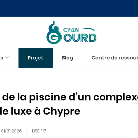
us
Projet
Blog
Centre de ressou
D de la piscine d'un comple
de luxe à Chypre
:
01/31 2026
|
LIRE: 117