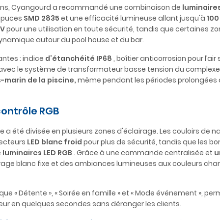
 plans, Cyangourd a recommandé une combinaison de
luminaire
 puces
SMD 2835
et une efficacité lumineuse allant jusqu'à
100
 V
pour une utilisation en toute sécurité, tandis que certaines z
dynamique autour du pool house et du bar.
antes : indice
d’étanchéité IP68
, boîtier anticorrosion pour l’air 
té avec le système de transformateur basse tension du complexe
-marin de la piscine,
même pendant les périodes prolongées 
contrôle RGB
ine a été divisée en plusieurs zones d'éclairage. Les couloirs de 
jecteurs
LED blanc froid
pour plus de sécurité, tandis que les bo
e
luminaires LED RGB
. Grâce à une commande centralisée et
u
lairage blanc fixe et des ambiances lumineuses aux couleurs ch
ue « Détente », « Soirée en famille » et « Mode événement », pe
leur en quelques secondes sans déranger les clients.