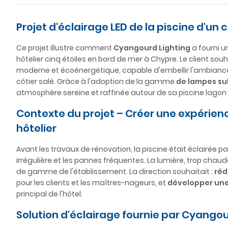
Projet d'éclairage LED de la piscine d'un
Ce projet illustre comment
Cyangourd Lighting
a fourni u
hôtelier cinq étoiles en bord de mer à Chypre. Le client s
moderne et écoénergétique, capable d'embellir l'ambiance n
côtier salé. Grâce à l'adoption de la gamme
de lampes su
atmosphère sereine et raffinée autour de sa piscine lago
Contexte du projet – Créer une expérie
hôtelier
Avant les travaux de rénovation, la piscine était éclairée p
irrégulière et les pannes fréquentes. La lumière, trop chau
de gamme de l'établissement. La direction souhaitait :
réd
pour les clients et les maîtres-nageurs, et
développer une 
principal de l'hôtel.
Solution d'éclairage fournie par Cyangou