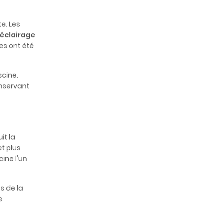
te. Les
éclairage
es ont été
scine.
onservant
it la
t plus
cine l'un
s de la
e