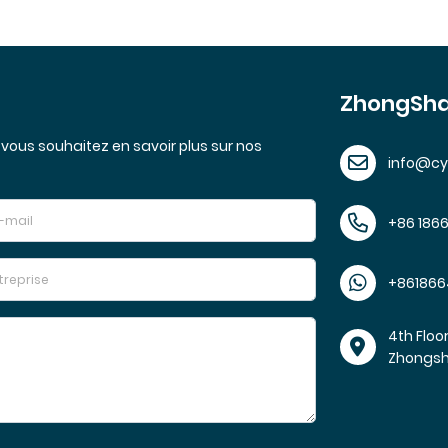
ZhongSha
vous souhaitez en savoir plus sur nos
info@c
+86 186
+861866
4th Floo
Zhongs