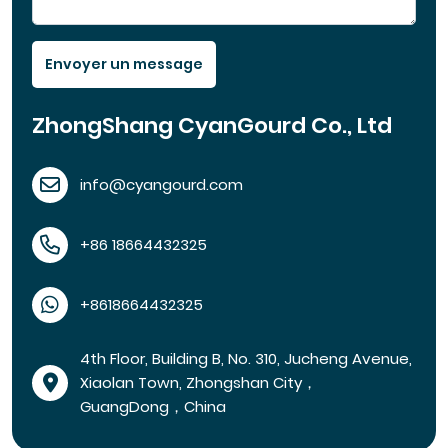
Envoyer un message
ZhongShang CyanGourd Co., Ltd
info@cyangourd.com
+86 18664432325
+8618664432325
4th Floor, Building B, No. 310, Jucheng Avenue,
Xiaolan Town, Zhongshan City，
GuangDong，China