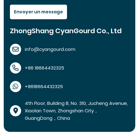
Envoyer un message
ZhongShang CyanGourd Co., Ltd
info@cyangourd.com
+86 18664432325
+8618664432325
4th Floor, Building B, No. 310, Jucheng Avenue,
Xiaolan Town, Zhongshan City，
GuangDong，China