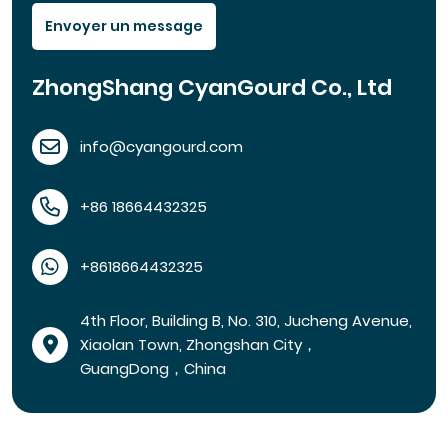
Envoyer un message
ZhongShang CyanGourd Co., Ltd
info@cyangourd.com
+86 18664432325
+8618664432325
4th Floor, Building B, No. 310, Jucheng Avenue,
Xiaolan Town, Zhongshan City，
GuangDong，China